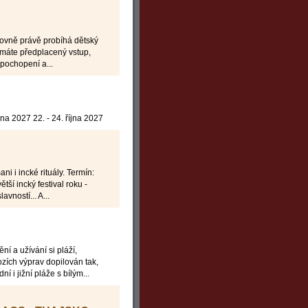
olovně právě probíhá dětský
máte předplacený vstup,
pochopení a...
íjna 2027 22. - 24. října 2027
ni i incké rituály. Termín:
ší incký festival roku -
ností... A...
í a užívání si pláží,
ích výprav dopilován tak,
 i jižní pláže s bílým...