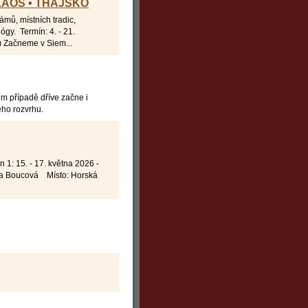
 LAOS • THAJSKO
ámů, místních tradic,
ógy. Termín: 4. - 21.
) Začneme v Siem...
m případě dříve začne i
ého rozvrhu.
n 1: 15. - 17. května 2026 -
ka Boucová Místo: Horská