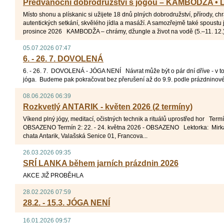
Předvánoční dobrodružství s jógou – KAMBODŽA •
Místo shonu a plískanic si užijete 18 dnů plných dobrodružství, přírody, chr
autentických setkání, skvělého jídla a masáží. A samozřejmě také spoustu j
prosince 2026 KAMBODŽA – chrámy, džungle a život na vodě (5.–11. 12.
05.07.2026 07:47
6. - 26. 7. DOVOLENÁ
6. - 26. 7. DOVOLENÁ - JÓGA NENÍ Návrat může být o pár dní dříve - v to
jóga. Budeme pak pokračovat bez přerušení až do 9.9. podle prázdninov
08.06.2026 06:39
Rozkvetlý ANTARIK - květen 2026 (2 termíny)
Víkend plný jógy, meditací, očistných technik a rituálů uprostřed hor Termí
OBSAZENO Termín 2: 22. - 24. května 2026 - OBSAZENO Lektorka: Mir
chata Antarik, Valašská Senice 01, Francova...
26.03.2026 09:35
SRÍ LANKA během jarních prázdnin 2026
AKCE JIŽ PROBĚHLA
28.02.2026 07:59
28.2. - 15.3. JÓGA NENÍ
16.01.2026 09:57