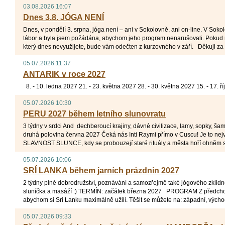
03.08.2026 16:07
Dnes 3.8. JÓGA NENÍ
Dnes, v pondělí 3. srpna, jóga není – ani v Sokolovně, ani on-line. V Sok
tábor a byla jsem požádána, abychom jeho program nenarušovali. Pokud 
který dnes nevyužijete, bude vám odečten z kurzovného v září. Děkuji za 
05.07.2026 11:37
ANTARIK v roce 2027
8. - 10. ledna 2027 21. - 23. května 2027 28. - 30. května 2027 15. - 17. ř
05.07.2026 10:30
PERU 2027 během letního slunovratu
3 týdny v srdci And dechberoucí krajiny, dávné civilizace, lamy, sopky, šama
druhá polovina června 2027 Čeká nás Inti Raymi přímo v Cuscu! Je to největ
SLAVNOST SLUNCE, kdy se probouzejí staré rituály a města hoří ohněm slav
05.07.2026 10:06
SRÍ LANKA během jarních prázdnin 2027
2 týdny plné dobrodružství, poznávání a samozřejmě také jógového zklidněn
sluníčka a masáží :) TERMÍN: začátek března 2027 PROGRAM Z předchoz
abychom si Sri Lanku maximálně užili. Těšit se můžete na: západní, východní
05.07.2026 09:33