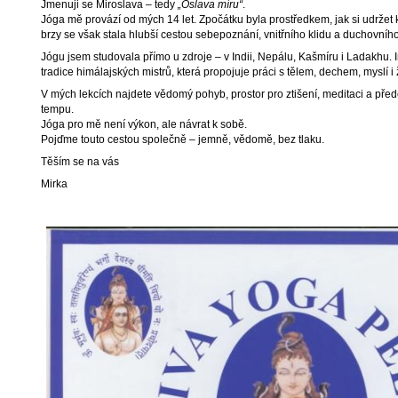
Jmenuji se Miroslava – tedy
„Oslava míru“
.
Jóga mě provází od mých 14 let. Zpočátku byla prostředkem, jak si udržet k
brzy se však stala hlubší cestou sebepoznání, vnitřního klidu a duchovního
Jógu jsem studovala přímo u zdroje – v Indii, Nepálu, Kašmíru i Ladakhu. In
tradice himálajských mistrů, která propojuje práci s tělem, dechem, myslí i ž
V mých lekcích najdete vědomý pohyb, prostor pro ztišení, meditaci a pře
tempu.
Jóga pro mě není výkon, ale návrat k sobě.
Pojďme touto cestou společně – jemně, vědomě, bez tlaku.
Těším se na vás
Mirka