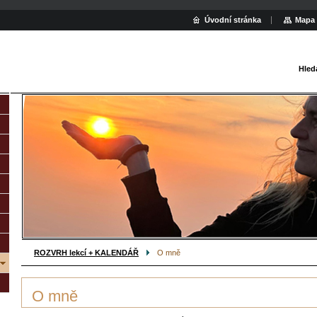
Úvodní stránka
Mapa 
Hled
ROZVRH lekcí + KALENDÁŘ
O mně
O mně