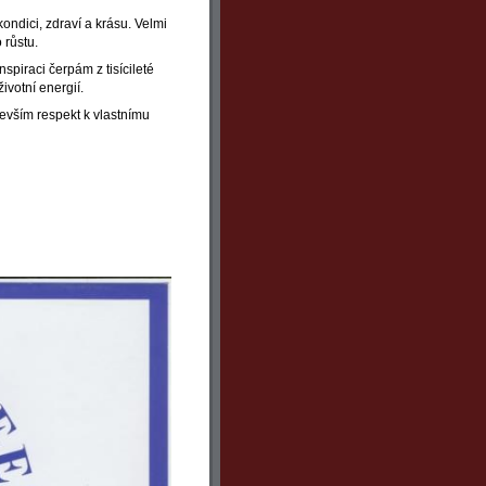
ondici, zdraví a krásu. Velmi
 růstu.
spiraci čerpám z tisícileté
ivotní energií.
devším respekt k vlastnímu