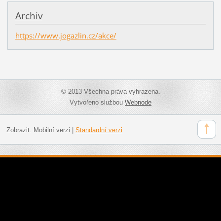
Archiv
https://www.jogazlin.cz/akce/
© 2013 Všechna práva vyhrazena.
Vytvořeno službou
Webnode
Zobrazit:
Mobilní verzi
|
Standardní verzi