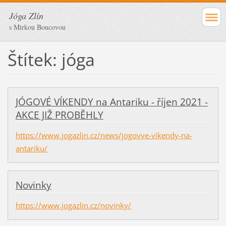
Jóga Zlín
s Mirkou Boucovou
Štítek: jóga
JÓGOVÉ VÍKENDY na Antariku - říjen 2021 -
AKCE JIŽ PROBĚHLY
https://www.jogazlin.cz/news/jogovve-vikendy-na-
antariku/
Novinky
https://www.jogazlin.cz/novinky/