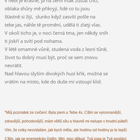
v nebi je krásně, já na zemi však zůstat chci,
oblaka shůry mě přikryjí, lidé co tu jsou
šťastně si žijí, slunko když zasvítí pošle na
tebe jas, náhle tě promění, udělá ti zlatý vlas.
V okolí ticho je, v noci černá tma, jen někdy sníh
ti jiskří a svítí pod nohama.
V létě omamné vůně, studená voda z lesní tůně,
život tu dobrý musí být, proč se sem znovu
nevrátit.
Nad hlavou slyším divokých husí křik, možná se
vrátím na místo, kde do duše mi vstoupí klid.
"Můj poznatek ze cvičení: Byla jsem u Tebe 4x. Cítím se vyrovnanější,
zdravější, pohodovější, mám větší sílu a hlavně mi nelupe v hrudní páteři.
Vím, že cviky nezvládám, jak bych měla, ale hodinu od hodiny je to lepší.
Cítím, jak se energeticky čistím. Miri, moc děkuji. Tvá joga je Tvé poslání.