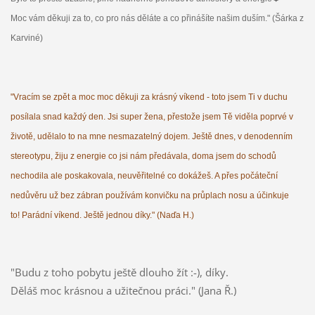
Moc vám děkuji za to, co pro nás děláte a co přinášíte našim duším." (Šárka z
Karviné)
"Vracím se zpět a moc moc děkuji za krásný víkend - toto jsem Ti v duchu
posílala snad každý den. Jsi super žena, přestože jsem Tě viděla poprvé v
životě, udělalo to na mne nesmazatelný dojem. Ještě dnes, v denodenním
stereotypu, žiju z energie co jsi nám předávala, doma jsem do schodů
nechodila ale poskakovala, neuvěřitelné co dokážeš. A přes počáteční
nedůvěru už bez zábran používám konvičku na průplach nosu a účinkuje
to! Parádní víkend. Ještě jednou díky." (Naďa H.)
"Budu z toho pobytu ještě dlouho žít :-), díky.
Děláš moc krásnou a užitečnou práci." (Jana Ř.)