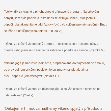
" Velký dík za krásně a plnohodnotně připravený program. Na takovém
pobytu jsem byla poprvé a ještě dnes se cítím jak v nebi. Moc jsem si
odpočinula jak mentálně tak i fyzicky (byť bylo cvičení pro mě náročné). Budu
se těšit na další pobyt na Antariku." (Lida V.)
"Děkuji za krásný víkend plný energie, moc jsme si to s holkama užily. A
dneska ráno jsem se uzemnila na zahradě a pozdravila slunce :-)" (Jitka V.)
"Mirkina joga je naprosto jedinačna, prepracovaná do najmenšieho detailu,
po pravidelnom cvicčení pocitite nielen zmeny na tele ale aj na
duši...doporučujem všetkym!" (Natália E.)
"Dekuji za krásný vikend, za úžasnou jógu a za vše ostatní a tesim se na
další setkání." (Yvetta)
"Děkujeme Ti moc za nádherný víkend spjatý s přírodou a