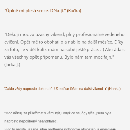
"Úplně mi plesá srdce. Děkuji." (Kačka)
"Děkuji moc za úžasný víkend, plný profesionálně vedeného
cvičení. Opět mě to obohatilo a nabilo na další měsíce. Díky
za foto, je vidět kolik mám na sobě ještě práce. :-) Ale ráda si
vás všechny opět připomenu. Bylo nám tam moc fajn."
(Jarka J.)
"Jaklo vždy naprosto dokonalé. Už teď se těším na další víkend :)" (Hanka)
"M
oc děkuji za příležitost s vámi být, i když co se jógy týče, jsem byla
naprosto nepolíbený neandrtálec.
Bylo to prostě úžasné, plné nádherné pohodové atmosféry a energie❤️