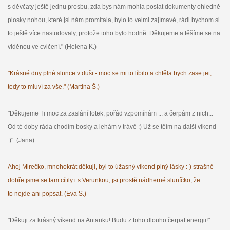
s děvčaty ještě jednu prosbu, zda bys nám mohla poslat dokumenty ohledně
plosky nohou, které jsi nám promítala, bylo to velmi zajímavé, rádi bychom si
to ještě více nastudovaly, protože toho bylo hodně. Děkujeme a těšíme se na
viděnou ve cvičení." (Helena K.)
"Krásné dny plné slunce v duši - moc se mi to líbilo a chtěla bych zase jet,
tedy to mluví za vše." (Martina Š.)
"Děkujeme Ti moc za zaslání fotek, pořád vzpomínám ... a čerpám z nich...
Od té doby ráda chodím bosky a lehám v trávě :) Už se těím na další víkend
:)" (Jana)
Ahoj Mirečko, mnohokrát děkuji, byl to úžasný víkend plný lásky :-) strašně
dobře jsme se tam cítily i s Verunkou, jsi prostě nádherné sluníčko, že
to nejde ani popsat. (Eva S.)
"Děkuji za krásný víkend na Antariku! Budu z toho dlouho čerpat energii!"