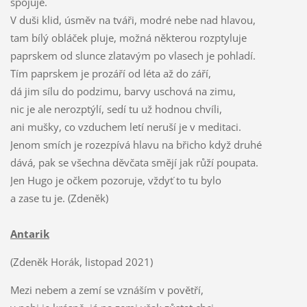
spojuje.
V duši klid, úsměv na tváři, modré nebe nad hlavou,
tam bílý obláček pluje, možná některou rozptyluje
paprskem od slunce zlatavým po vlasech je pohladí.
Tím paprskem je prozáří od léta až do září,
dá jim sílu do podzimu, barvy uschová na zimu,
nic je ale nerozptýlí, sedí tu už hodnou chvíli,
ani mušky, co vzduchem letí neruší je v meditaci.
Jenom smích je rozezpívá hlavu na břicho když druhé
dává, pak se všechna děvčata smějí jak růží poupata.
Jen Hugo je očkem pozoruje, vždyť to tu bylo
a zase tu je. (Zdeněk)
Antarik
(Zdeněk Horák, listopad 2021)
Mezi nebem a zemí se vznáším v povětří,