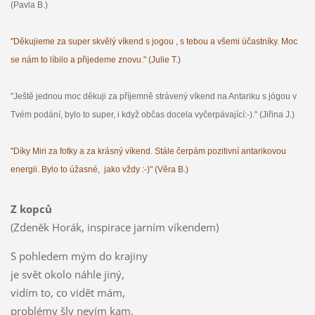
(Pavla B.)
"Děkujieme za super skvělý víkend s jogou , s tebou a všemi účastníky. Moc
se nám to líbilo a přijedeme znovu." (Julie T.)
"Ještě jednou moc děkuji za příjemně strávený víkend na Antariku s jógou v
Tvém podání, bylo to super, i když občas docela vyčerpávající:-)." (Jiřina J.)
"Díky Miri za fotky a za krásný víkend. Stále čerpám pozitivní antarikovou
energii. Bylo to úžasné, jako vždy :-)" (Věra B.)
Z kopců
(Zdeněk Horák, inspirace jarním víkendem)
S pohledem mým do krajiny
je svět okolo náhle jiný,
vidím to, co vidět mám,
problémy šly nevím kam.