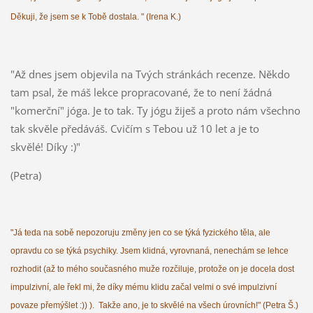
Děkuji, že jsem se k Tobě dostala. " (Irena K.)
"Až dnes jsem objevila na Tvých stránkách recenze. Někdo
tam psal, že máš lekce propracované, že to není žádná
"komerční" jóga. Je to tak. Ty jógu žiješ a proto nám všechno
tak skvěle předáváš. Cvičím s Tebou už 10 let a je to
skvělé! Díky :)"
(Petra)
"Já teda na sobě nepozoruju změny jen co se týká fyzického těla, ale
opravdu co se týká psychiky. Jsem klidná, vyrovnaná, nenechám se lehce
rozhodit (až to mého současného muže rozčiluje, protože on je docela dost
impulzivní, ale řekl mi, že díky mému klidu začal velmi o své impulzivní
povaze přemýšlet :)) ). Takže ano, je to skvělé na všech úrovních!" (Petra Š.)