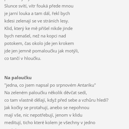
Slunce svítí, vítr fouká přede mnou
je jarní louka a tam dál, řekl bych
kdesi zelenají se ve stráních lesy.
Klid, který ke mě přišel nikde jinde
bych nenašel, než na kopci nad
potokem, čas okolo jde jen krokem
jde jen jemně pomaloučku jak motýli,
co tančí v hloučku.
Na paloučku
"jedna, co jsem napsal po srpnovém Antariku"
Na zeleném paloučku několik děvčat sedí,
co tam vlastně dělají, když před sebe a vzhůru hledí?
Jak kočky se protahují, anebo se nepohnou
mají vše, nic nepotřebují, jenom v klidu
meditují, ticho které kolem je všechny v jedno