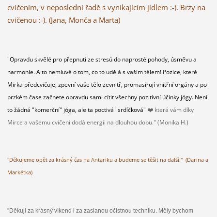
cvičením, v neposlední řadě s vynikajícím jídlem :-). Brzy na
cvičenou :-). (Jana, Monča a Marta)
"Opravdu skvělé pro přepnutí ze stresů do naprosté pohody, úsměvu a
harmonie. A to nemluvě o tom, co to udělá s vašim tělem! Pozice, které
Mirka předcvičuje, zpevní vaše tělo zevnitř, promasírují vnitřní orgány a po
brzkém čase začnete opravdu sami cítit všechny pozitivní účinky jógy.
Není
to žádná "komerční" jóga, ale ta poctivá "srdíčková"
❤️
která vám díky
Mirce a vašemu cvičení dodá energii na dlouhou dobu." (Monika H.)
"Děkujeme opět za krásný čas na Antariku a budeme se těšit na další." (Darina a
Markétka)
"Děkuji za krásný víkend i za zaslanou očistnou techniku. Měly bychom