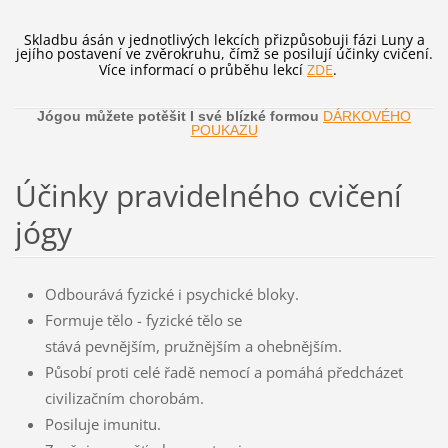
Skladbu ásán v jednotlivých lekcích přizpůsobuji fázi Luny a
jejího postavení ve zvěrokruhu, čímž se posilují účinky cvičení.
Více informací o průběhu lekcí
ZDE
.
Jógou můžete potěšit I své blízké formou
DÁRKOVÉHO
POUKAZU
Účinky pravidelného cvičení
jógy
Odbourává fyzické i psychické bloky.
Formuje tělo - fyzické tělo se
stává pevnějším, pružnějším a ohebnějším.
Působí proti celé řadě nemocí a pomáhá předcházet
civilizačním chorobám.
Posiluje imunitu.