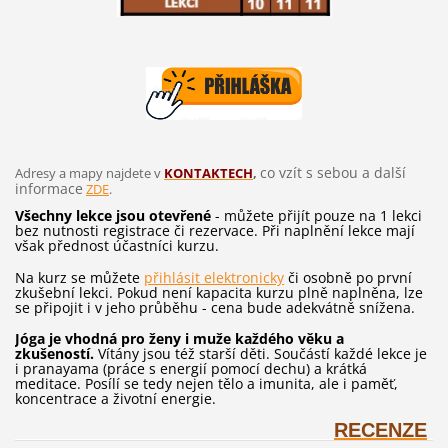
co vzít s sebou a další
Adresy a mapy najdete v
KONTAKTECH
,
informace
ZDE
.
Všechny lekce jsou otevřené
- můžete přijít pouze na 1 lekci
bez nutnosti registrace či rezervace. Při naplnění lekce mají
však přednost účastníci kurzu.
Na kurz se můžete
přihlásit elektronicky
či osobně po první
zkušební lekci. Pokud není kapacita kurzu plně naplněna, lze
se připojit i v jeho průběhu - cena bude adekvátně snížena.
Jóga je vhodná pro ženy i muže každého věku a
zkušeností.
Vítány jsou též starší děti. Součástí každé lekce je
i pranayama (práce s energií pomocí dechu) a krátká
meditace. Posílí se tedy nejen tělo a imunita, ale i paměť,
koncentrace a životní energie.
RECENZE