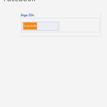
Jóga Zlín
To se mi líbí