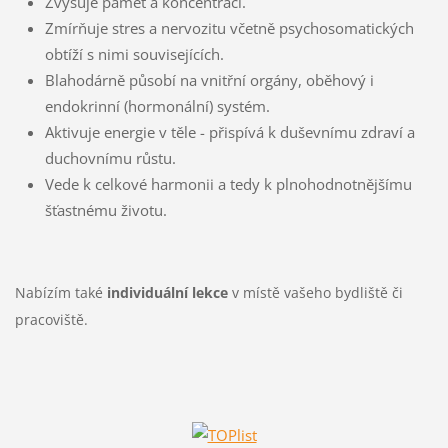
Zvyšuje paměť a koncentraci.
Zmírňuje stres a nervozitu včetně psychosomatických
obtíží s nimi souvisejících.
Blahodárně působí na vnitřní orgány, oběhový i
endokrinní (hormonální) systém.
Aktivuje energie v těle - přispívá k duševnímu zdraví a
duchovnímu růstu.
Vede k celkové harmonii a tedy k plnohodnotnějšímu
šťastnému životu.
Nabízím také
individuální lekce
v místě vašeho bydliště či
pracoviště.