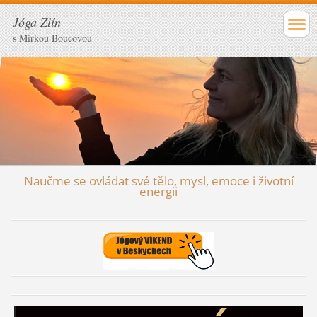
Jóga Zlín
s Mirkou Boucovou
Naučme se ovládat své tělo, mysl, emoce i životní
energii