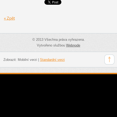
« Zpět
© 2013 Všechna práva vyhrazena.
Vytvořeno službou
Webnode
Zobrazit:
Mobilní verzi
|
Standardní verzi