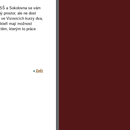
o SŠ a Sokolovna se vám
ý prostor, ale ne dost 
 ve Vizovicích kurzy dva, 
 kteří mají možnost 
těm, kterým to práce 
Zpět