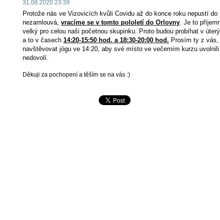
31.08.2020 23:39
Protože nás ve Vizovicích kvůli Covidu až do konce roku nepustí d
nezamlouvá,
vracíme se v tomto pololetí do Orlovny
. Je to příjemn
velký pro celou naši početnou skupinku. Proto budou probíhat v úterý
a to v časech 
14:20-15:50 hod. a 18:30-20:00 hod.
 Prosím ty z vás,
navštěvovat jógu ve 14:20, aby své místo ve večerním kurzu uvolnili 
nedovolí. 
Děkuji za pochopení a těším se na vás :)