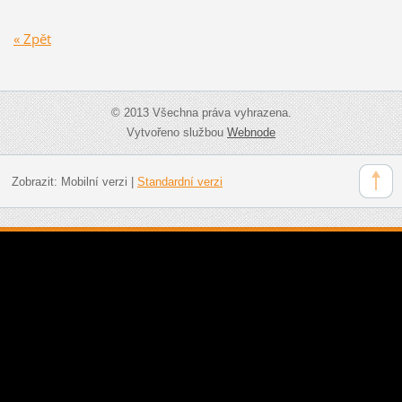
« Zpět
© 2013 Všechna práva vyhrazena.
Vytvořeno službou
Webnode
Zobrazit:
Mobilní verzi
|
Standardní verzi