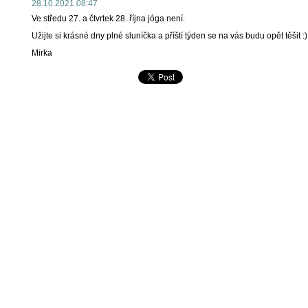
28.10.2021 08:47
Ve středu 27. a čtvrtek 28. října jóga není.
Užijte si krásné dny plné sluníčka a příští týden se na vás budu opět těšit :)
Mirka