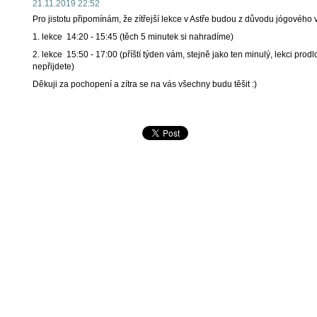
21.11.2019 22:52
Pro jistotu připomínám, že zítřejší lekce v Astře budou z důvodu jógového
1. lekce 14:20 - 15:45 (těch 5 minutek si nahradíme)
2. lekce 15:50 - 17:00 (příští týden vám, stejně jako ten minulý, lekci prod
nepřijdete)
Děkuji za pochopení a zítra se na vás všechny budu těšit :)