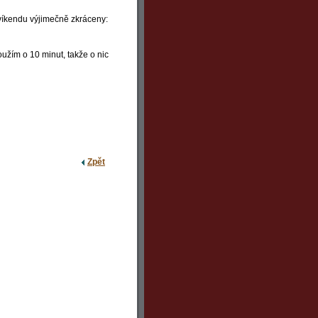
 víkendu výjimečně zkráceny:
loužím o 10 minut, takže o nic
Zpět