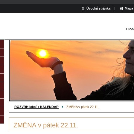
Úvodní stránka
Mapa 
Hled
ROZVRH lekcí + KALENDÁŘ
ZMĚNA v pátek 22.11.
ZMĚNA v pátek 22.11.