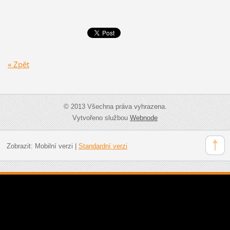
« Zpět
© 2013 Všechna práva vyhrazena.
Vytvořeno službou
Webnode
Zobrazit:
Mobilní verzi
|
Standardní verzi