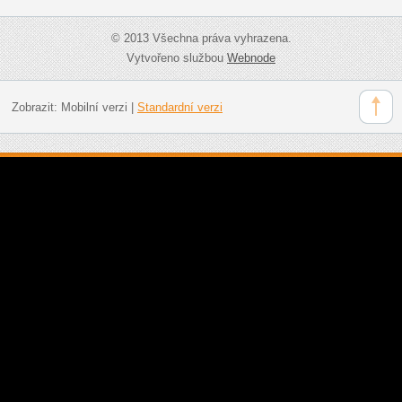
© 2013 Všechna práva vyhrazena.
Vytvořeno službou
Webnode
Zobrazit:
Mobilní verzi
|
Standardní verzi