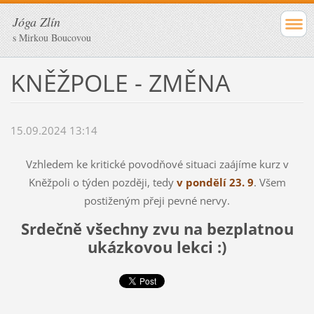
Jóga Zlín
s Mirkou Boucovou
KNĚŽPOLE - ZMĚNA
15.09.2024 13:14
Vzhledem ke kritické povodňové situaci zaájíme kurz v
Kněžpoli o týden později, tedy
v pondělí 23. 9
.
Všem
postiženým přeji pevné nervy.
Srdečně všechny zvu na bezplatnou
ukázkovou lekci :)