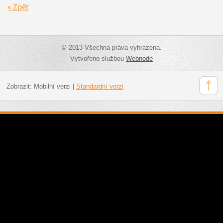
« Zpět
© 2013 Všechna práva vyhrazena.
Vytvořeno službou
Webnode
Zobrazit:
Mobilní verzi
|
Standardní verzi