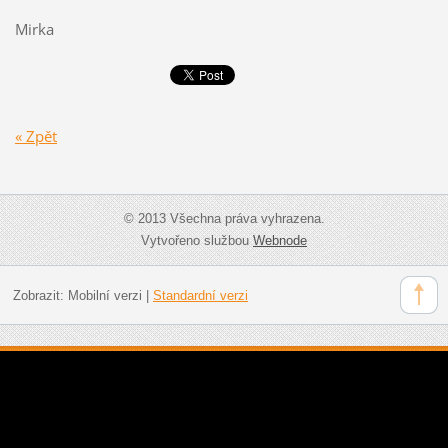
Mirka
« Zpět
© 2013 Všechna práva vyhrazena.
Vytvořeno službou
Webnode
Zobrazit:
Mobilní verzi
|
Standardní verzi