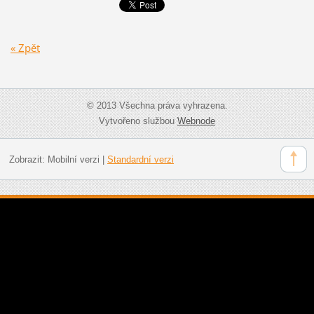
« Zpět
© 2013 Všechna práva vyhrazena.
Vytvořeno službou
Webnode
Zobrazit:
Mobilní verzi
|
Standardní verzi