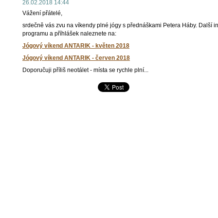
26.02.2018 14:44
Vážení přátelé,
srdečně vás zvu na víkendy plné jógy s přednáškami Petera Háby. Další i
programu a příhlášek naleznete na:
Jógový víkend ANTARIK - květen 2018
Jógový víkend ANTARIK - červen 2018
Doporučuji příliš neotálet - místa se rychle plní...