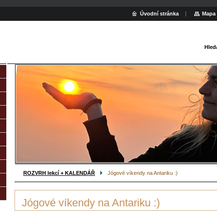
Úvodní stránka
Mapa 
Hled
ROZVRH lekcí + KALENDÁŘ
Jógové víkendy na Antariku :)
Jógové víkendy na Antariku :)