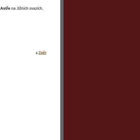
 Astře
na Jižních svazích,
Zpět