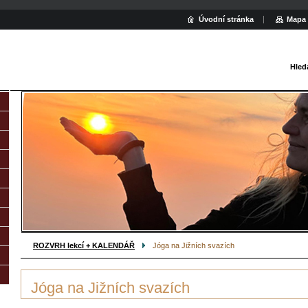
Úvodní stránka
Mapa 
Hled
ROZVRH lekcí + KALENDÁŘ
Jóga na Jižních svazích
Jóga na Jižních svazích