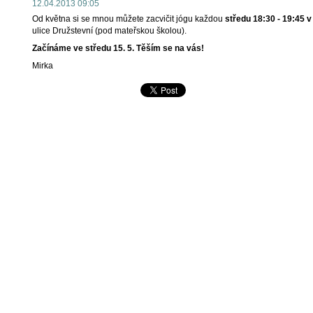
12.04.2013 09:05
Od května si se mnou můžete zacvičit jógu každou
středu 18:30 - 19:45 v
ulice Družstevní (pod mateřskou školou).
Začínáme ve středu 15. 5. Těším se na vás!
Mirka