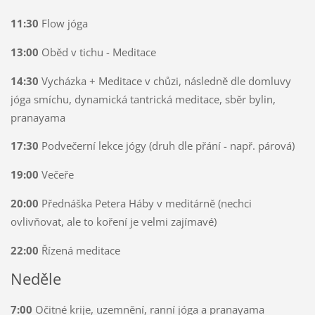
11:30
Flow jóga
13:00
Oběd v tichu - Meditace
14:30
Vycházka + Meditace v chůzi, následně dle domluvy
jóga smíchu, dynamická tantrická meditace, sběr bylin,
pranayama
17:30
Podvečerní lekce jógy (druh dle přání - např. párová)
19:00
Večeře
20:00
Přednáška Petera Háby v meditárně (nechci
ovlivňovat, ale to koření je velmi zajímavé)
22:00
Řízená meditace
Neděle
7:00
Očitné krije, uzemnění, ranní jóga a pranayama