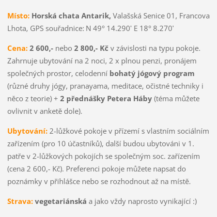
Místo:
Horská chata Antarik,
Valašská Senice 01, Francova
Lhota, GPS souřadnice:
N 49° 14.290ʹ E 18° 8.270ʹ
Cena:
2 600,-
nebo
2 800,- Kč
v závislosti na typu pokoje.
Zahrnuje ubytování na 2 noci, 2 x plnou penzi, pronájem
společných prostor, celodenní
bohatý jógový program
(různé druhy jógy, pranayama, meditace, očistné techniky i
něco z teorie) +
2 přednášky Petera Háby
(téma můžete
ovlivnit v anketě dole).
Ubytování:
2-lůžkové pokoje v přízemí s vlastním sociálním
zařízením (pro 10 účastníků), další budou ubytováni v 1.
patře v 2-lůžkových pokojích se společným soc. zařízením
(cena 2 600,- Kč). Preferenci pokoje můžete napsat do
poznámky v přihlášce nebo se rozhodnout až na místě.
Strava:
vegetariánská
a jako vždy naprosto vynikající :)