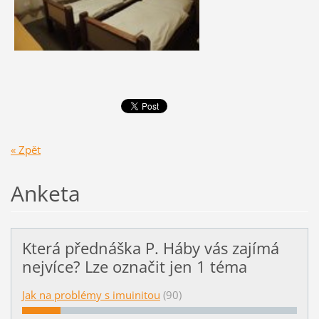
« Zpět
Anketa
Která přednáška P. Háby vás zajímá
nejvíce? Lze označit jen 1 téma
Jak na problémy s imuinitou
(90)