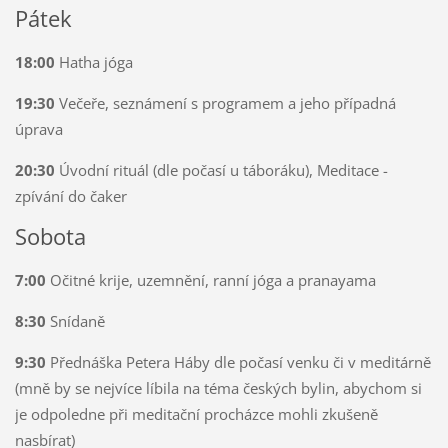
Pátek
18:00
Hatha jóga
19:30
Večeře, seznámení s programem a jeho případná
úprava
20:30
Úvodní rituál (dle počasí u táboráku), Meditace -
zpívání do čaker
Sobota
7:00
Očitné krije, uzemnění, ranní jóga a pranayama
8:30
Snídaně
9:30
Přednáška Petera Háby dle počasí venku či v meditárně
(mně by se nejvíce líbila na téma českých bylin, abychom si
je odpoledne při meditační procházce mohli zkušeně
nasbírat)