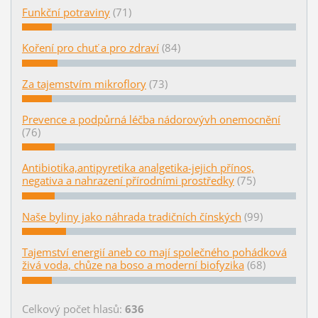
Funkční potraviny
(71)
Koření pro chuť a pro zdraví
(84)
Za tajemstvím mikroflory
(73)
Prevence a podpůrná léčba nádorovývh onemocnění
(76)
Antibiotika,antipyretika analgetika-jejich přínos,
negativa a nahrazení přírodními prostředky
(75)
Naše byliny jako náhrada tradičních čínských
(99)
Tajemství energií aneb co mají společného pohádková
živá voda, chůze na boso a moderní biofyzika
(68)
Celkový počet hlasů:
636