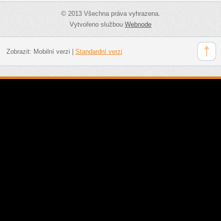
© 2013 Všechna práva vyhrazena.
Vytvořeno službou
Webnode
Zobrazit:
Mobilní verzi
|
Standardní verzi