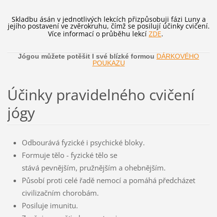
Skladbu ásán v jednotlivých lekcích přizpůsobuji fázi Luny a
jejího postavení ve zvěrokruhu, čímž se posilují účinky cvičení.
Více informací o průběhu lekcí
ZDE
.
Jógou můžete potěšit I své blízké formou
DÁRKOVÉHO
POUKAZU
Účinky pravidelného cvičení
jógy
Odbourává fyzické i psychické bloky.
Formuje tělo - fyzické tělo se
stává pevnějším, pružnějším a ohebnějším.
Působí proti celé řadě nemocí a pomáhá předcházet
civilizačním chorobám.
Posiluje imunitu.