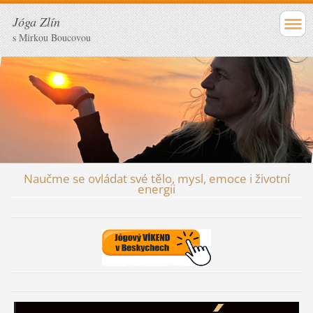
Jóga Zlín
s Mirkou Boucovou
Naučme se ovládat své tělo, mysl, emoce i životní
energii