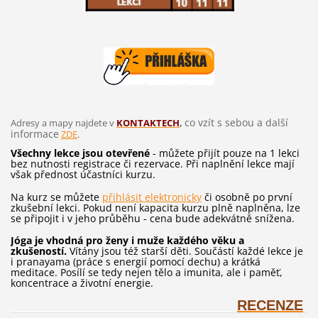
co vzít s sebou a další
Adresy a mapy najdete v
KONTAKTECH
,
informace
ZDE
.
Všechny lekce jsou otevřené
- můžete přijít pouze na 1 lekci
bez nutnosti registrace či rezervace. Při naplnění lekce mají
však přednost účastníci kurzu.
Na kurz se můžete
přihlásit elektronicky
či osobně po první
zkušební lekci. Pokud není kapacita kurzu plně naplněna, lze
se připojit i v jeho průběhu - cena bude adekvátně snížena.
Jóga je vhodná pro ženy i muže každého věku a
zkušeností.
Vítány jsou též starší děti. Součástí každé lekce je
i pranayama (práce s energií pomocí dechu) a krátká
meditace. Posílí se tedy nejen tělo a imunita, ale i paměť,
koncentrace a životní energie.
RECENZE