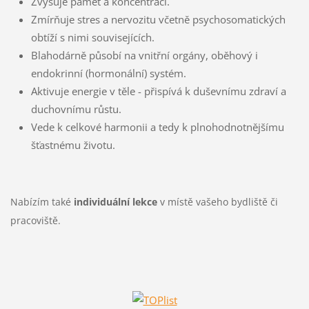
Zvyšuje paměť a koncentraci.
Zmírňuje stres a nervozitu včetně psychosomatických
obtíží s nimi souvisejících.
Blahodárně působí na vnitřní orgány, oběhový i
endokrinní (hormonální) systém.
Aktivuje energie v těle - přispívá k duševnímu zdraví a
duchovnímu růstu.
Vede k celkové harmonii a tedy k plnohodnotnějšímu
šťastnému životu.
Nabízím také
individuální lekce
v místě vašeho bydliště či
pracoviště.